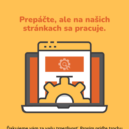
Prepáčte, ale na našich
stránkach sa pracuje.
Ďakujeme vám za vašu trpezlivosť. Prosím príďte trochu